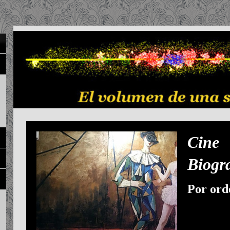
Ci
Biogra
Por ord