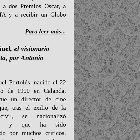
 a dos Premios Oscar, a
A y a recibir un Globo
Para leer más...
uel, el visionario
sta, por Antonio
el Portolés, nacido el 22
ro de 1900 en Calanda,
fue un director de cine
ue, tras el exilio de la
civil, se nacionalizó
no y que ha sido
ado por muchos críticos,