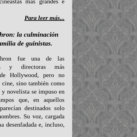
cineastas más grandes e
Para leer más...
ron: la culminación
amilia de guinistas.
hron fue una de las
tas y directoras más
 de Hollywood, pero no
l cine, sino también como
a y novelista se impuso en
ampos que, en aquellos
parecían destinados solo
hombres. Su voz, cargada
a desenfadada e, incluso,