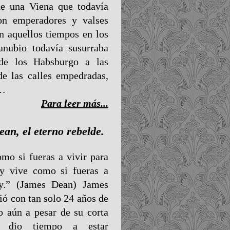
de una Viena que todavía
on emperadores y valses
en aquellos tiempos en los
anubio todavía susurraba
 de los Habsburgo a las
e las calles empedradas,
l…
Para leer más...
an, el eterno rebelde.
mo si fueras a vivir para
 y vive como si fueras a
y.” (James Dean) James
ó con tan solo 24 años de
o aún a pesar de su corta
e dio tiempo a estar