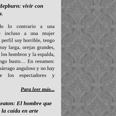
epburn: vivir con
a.
do lo contrario a una
e incluso a una mujer
 perfil soy horrible, tengo
muy larga, orejas grandes,
 los hombros y la espalda,
engo busto… En resumen:
párrago anguloso y no hay
e los espectadores y
Para leer más...
eaton: El hombre que
 la caída en arte