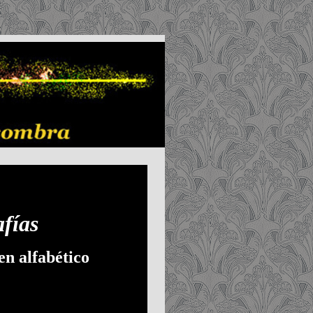
ne
fías
en alfabético