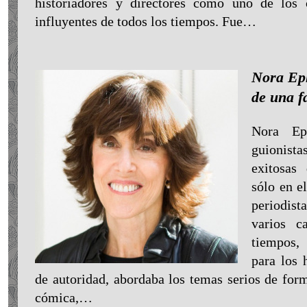
historiadores y directores como uno de los 
influyentes de todos los tiempos. Fue…
Nora Eph
de una f
Nora Ep
guionis
exitosas
sólo en e
periodist
varios c
tiempos, 
para los 
de autoridad, abordaba los temas serios de form
cómica,…