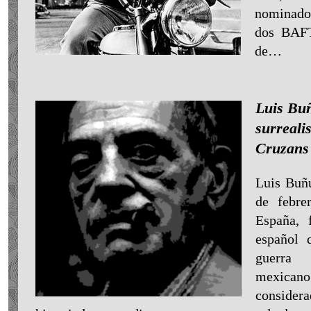
nominado
dos BAFT
de…
Luis Buñ
surreali
Cruzans
Luis Buñu
de febre
España, 
español q
guerra 
mexica
consider