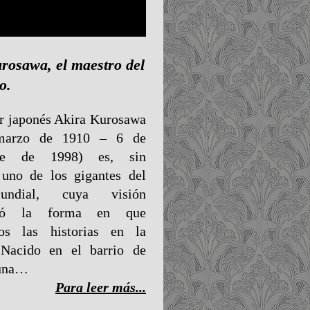
rosawa, el maestro del
o.
or japonés Akira Kurosawa
marzo de 1910 – 6 de
bre de 1998) es, sin
 uno de los gigantes del
undial, cuya visión
rmó la forma en que
os las historias en la
. Nacido en el barrio de
n una…
Para leer más...