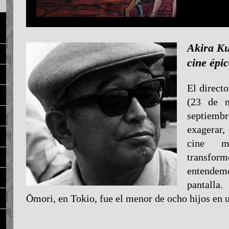
Akira Ku
cine épic
El direct
(23 de 
septiem
exagerar,
cine m
transfo
entendem
pantalla
Ōmori, en Tokio, fue el menor de ocho hijos e