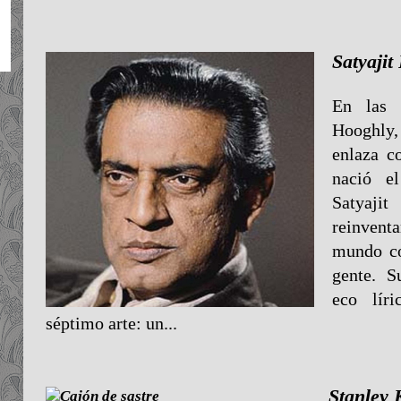
Satyajit
En las o
Hooghly,
enlaza c
nació 
Satyaj
reinven
mundo co
gente. 
eco lír
séptimo arte: un...
Stanley 