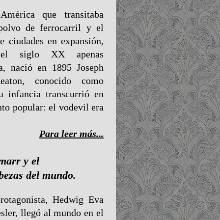
mérica que transitaba
polvo de ferrocarril y el
de ciudades en expansión,
 el siglo XX apenas
ba, nació en 1895 Joseph
eaton, conocido como
u infancia transcurrió en
to popular: el vodevil era
Para leer más...
arr y el
bezas del mundo.
protagonista, Hedwig Eva
sler, llegó al mundo en el