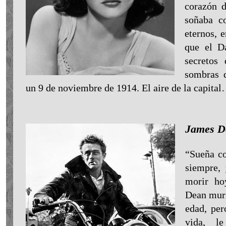
corazón 
soñaba c
eternos, 
que el D
secretos
sombras d
un 9 de noviembre de 1914. El aire de la capita
James De
“Sueña co
siempre,
morir ho
Dean muri
edad, per
vida, l