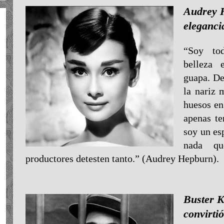
Audrey H
eleganci
“Soy to
belleza 
guapa. De
la nariz 
huesos en
apenas t
soy un es
nada qu
productores detesten tanto.” (Audrey Hepburn).
Buster K
convirtió