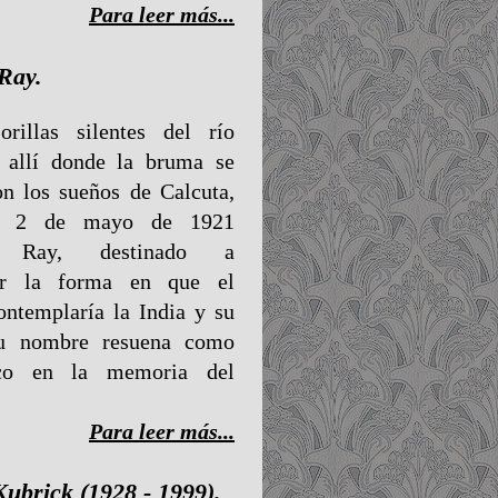
Para leer más...
 Ray.
rillas silentes del río
 allí donde la bruma se
on los sueños de Calcuta,
el 2 de mayo de 1921
it Ray, destinado a
tar la forma en que el
ntemplaría la India y su
Su nombre resuena como
ico en la memoria del
Para leer más...
Kubrick (1928 - 1999).