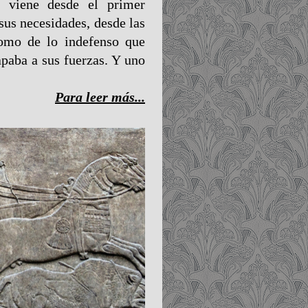
 viene desde el primer
us necesidades, desde las
como de lo indefenso que
paba a sus fuerzas. Y uno
Para leer más...