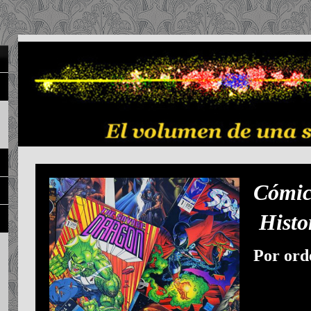
Có
Histo
Por ord