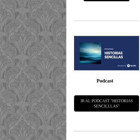
Podcast
IR AL PODCAST "HISTORIAS
SENCILLLAS"