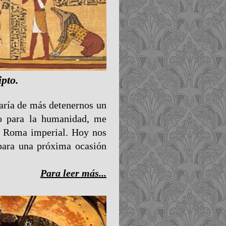
ipto.
taría de más detenernos un
co para la humanidad, me
la Roma imperial. Hoy nos
para una próxima ocasión
Para leer más...