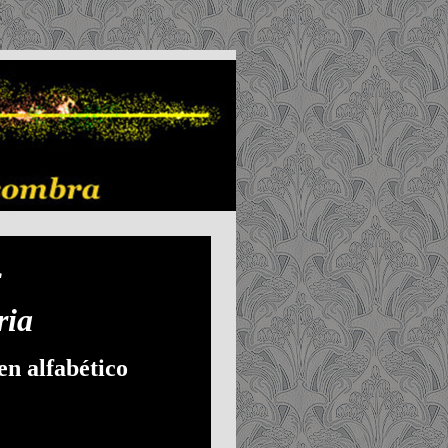
mic
ria
en alfabético