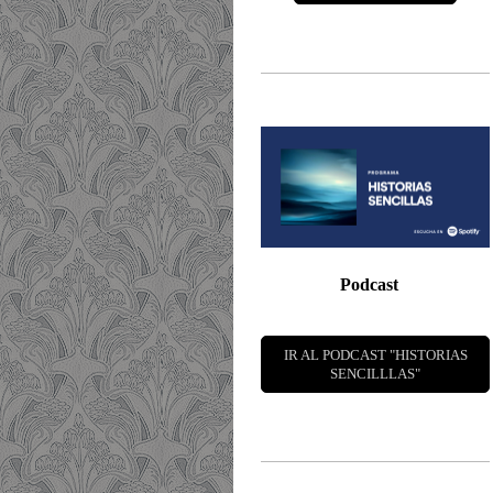
Podcast
IR AL PODCAST "HISTORIAS
SENCILLLAS"