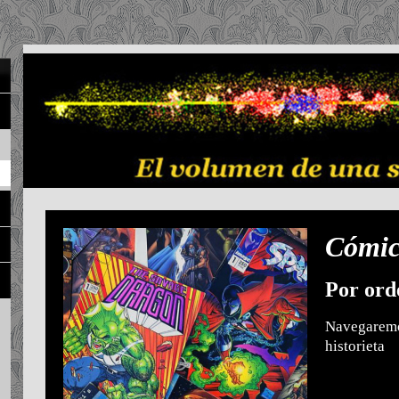
Cómi
Por ord
Navegaremo
historieta