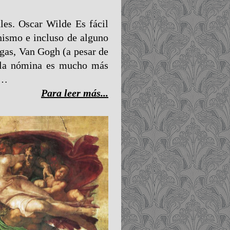
es. Oscar Wilde Es fácil
nismo e incluso de alguno
gas, Van Gogh (a pesar de
e la nómina es mucho más
o…
Para leer más...