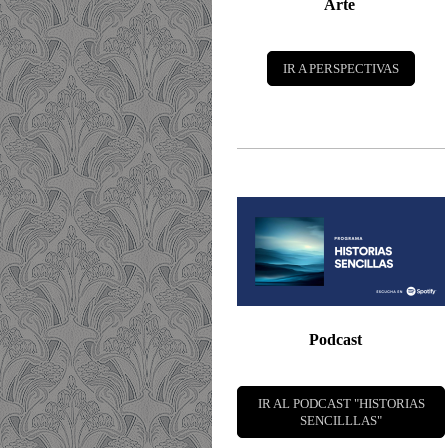
Arte
IR A PERSPECTIVAS
Podcast
IR AL PODCAST "HISTORIAS
SENCILLLAS"