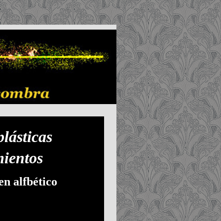
s plásticas
ientos
en alfbético