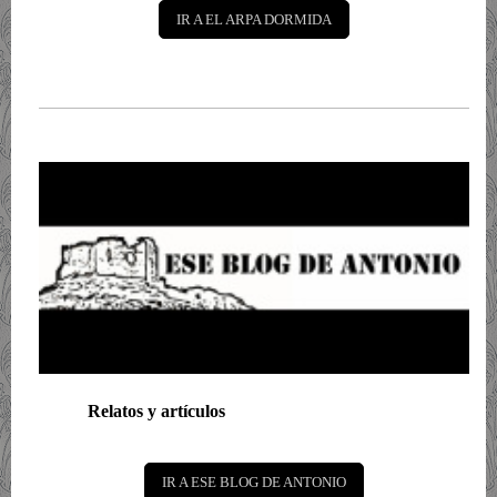
IR A EL ARPA DORMIDA
Relatos y artículos
IR A ESE BLOG DE ANTONIO