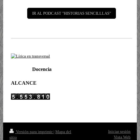
IR AL PODCAST "HISTORIAS SENCILLLAS"
Docencia
ALCANCE
Iniciar sesión
Versión para imprimir
|
Mapa del
Vista Web
sitio