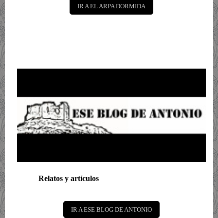
IR A EL ARPA DORMIDA
Relatos y artículos
IR A ESE BLOG DE ANTONIO