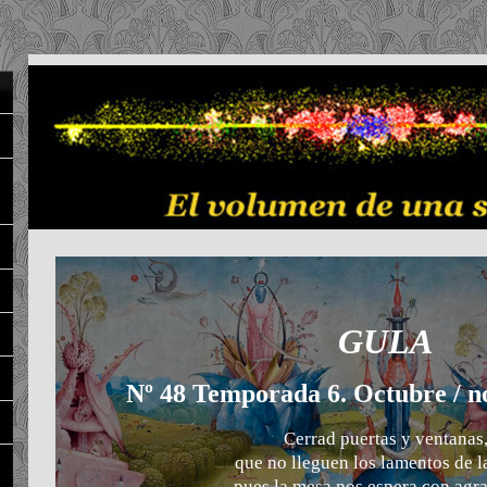
GULA
Nº 48 Temporada 6. Octubre / 
Cerrad puertas y ventanas
que no lleguen los lamentos de la
pues la mesa nos espera con agr