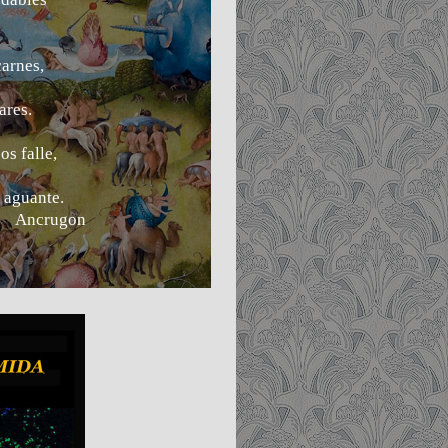
carnes,
ares.
os falle,
o aguante.
on