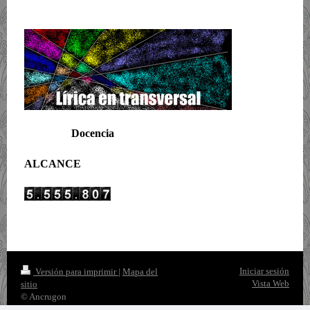
Docencia
ALCANCE
Iniciar sesión
Versión para imprimir
|
Mapa del
Vista Web
sitio
© Ancrugon